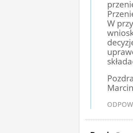
przenie
Przeni
W przy
wniosk
decyzj
upraw
składa
Pozdr
Marcin
ODPOW