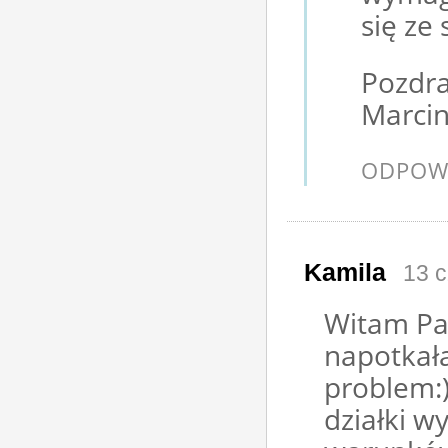
się ze
Pozdra
Marcin
ODPOW
Kamila
13 c
Witam Pa
napotkał
problem:
działki w