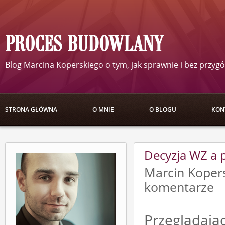
PROCES BUDOWLANY
Blog Marcina Koperskiego o tym, jak sprawnie i bez przy
STRONA GŁÓWNA
O MNIE
O BLOGU
KON
Decyzja WZ a p
Marcin Kop
komentarze
Przeglądaj