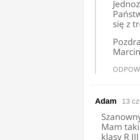
Jedno
Państw
się z t
Pozdr
Marcin
ODPOW
Adam
13 cz
Szanowny
Mam taki
klasy R I