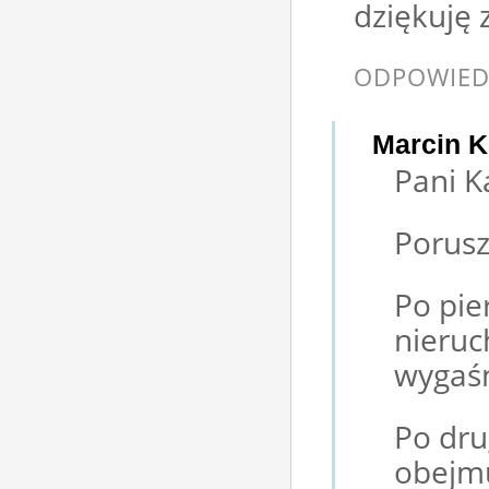
dziękuję 
ODPOWIED
Marcin K
Pani K
Porusz
Po pie
nieruc
wygaśn
Po dr
obejmu