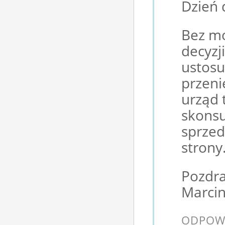
Dzień 
Bez mo
decyzj
ustosu
przeni
urząd 
skons
sprzed
strony
Pozdr
Marcin
ODPOW