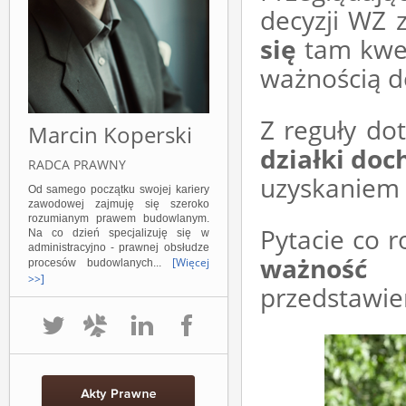
decyzji WZ
się
tam kwes
ważnością d
Z reguły dot
Marcin Koperski
działki doc
RADCA PRAWNY
uzyskaniem 
Od samego początku swojej kariery
zawodowej zajmuję się szeroko
rozumianym prawem budowlanym.
Pytacie co 
Na co dzień specjalizuję się w
administracyjno - prawnej obsłudze
ważność
[Więcej
procesów budowlanych...
>>]
przedstawie