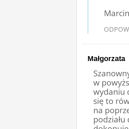
Marcin
ODPOW
Małgorzata
Szanowny
w powyższ
wydaniu d
się to ró
na poprze
podziału 
dokonuje 