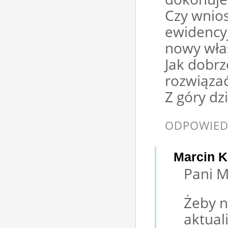
Czy wnio
ewidency
nowy właś
Jak dobrz
rozwiąza
Z góry dz
ODPOWIED
Marcin K
Pani M
Żeby n
aktual