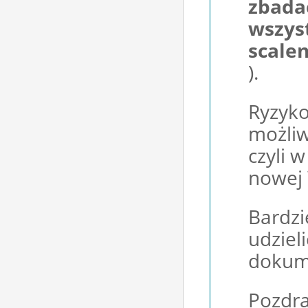
zbada
wszyst
scalen
).
Ryzyko
możliw
czyli 
nowej 
Bardzi
udziel
dokum
Pozdr