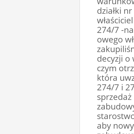
warunków
działki n
właściciel
274/7 -na
owego wła
zakupiliś
decyzji 
czym otr
która uwz
274/7 i 2
sprzedaż 
zabudowy 
starostwo
aby nowy