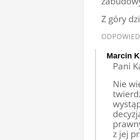
zabudowy.
Z góry d
ODPOWIED
Marcin K
Pani K
Nie wi
twierd
wystąp
decyzj
prawn
z jej 