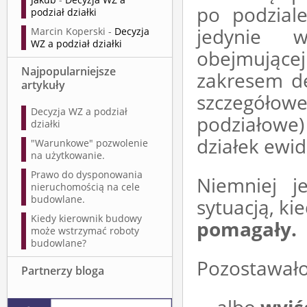
po podziale
podział działki
jedynie w
Marcin Koperski
-
Decyzja
WZ a podział działki
obejmującej
Najpopularniejsze
zakresem d
artykuły
szczegółowe
Decyzja WZ a podział
podziałowe
działki
działek ewid
"Warunkowe" pozwolenie
na użytkowanie.
Prawo do dysponowania
Niemniej j
nieruchomością na cele
budowlane.
sytuacją, k
Kiedy kierownik budowy
pomagały.
może wstrzymać roboty
budowlane?
Pozostawało
Partnerzy bloga