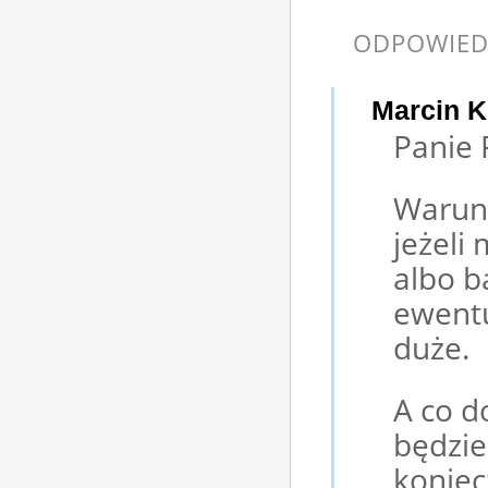
ODPOWIED
Marcin K
Panie 
Warunk
jeżeli
albo b
ewentu
duże.
A co d
będzie
koniec