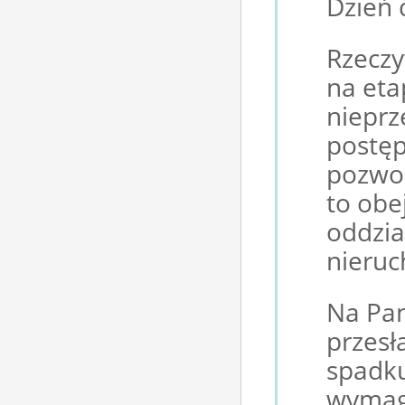
Dzień 
Rzeczy
na eta
niepr
postę
pozwol
to obe
oddzia
nieruc
Na Pan
przesł
spadku
wymag