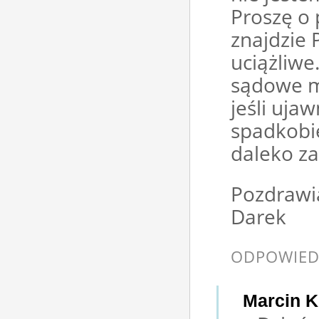
Proszę o
znajdzie 
uciążliw
sądowe mo
jeśli ujaw
spadkobie
daleko za 
Pozdraw
Darek
ODPOWIED
Marcin K