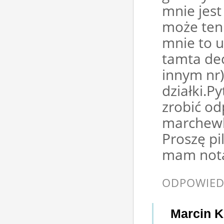
mnie jest
może ten 
mnie to u
tamta decy
innym nr)
działki.P
zrobić o
marchewk
Proszę pi
mam nota
ODPOWIED
Marcin K