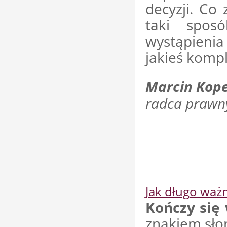
decyzji. Co 
taki spos
wystąpieni
jakieś kompl
Marcin Kope
radca prawn
Jak długo waż
Kończy się
znakiem słoń