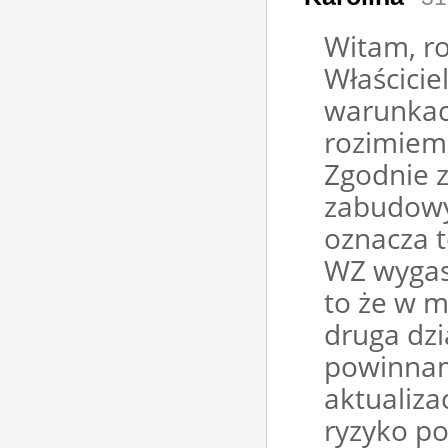
Witam, r
Właścicie
warunkac
rozimiem 
Zgodnie z
zabudowy
oznacza t
WZ wygas
to że w m
druga dzi
powinnam
aktualiza
ryzyko po