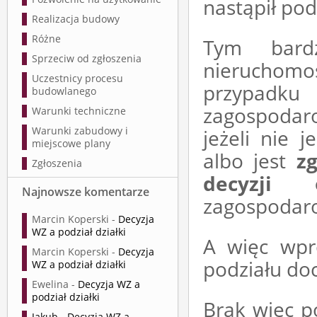
nastąpił pod
Realizacja budowy
Różne
Tym bard
Sprzeciw od zgłoszenia
nieruchom
Uczestnicy procesu
przypadk
budowlanego
zagospodaro
Warunki techniczne
Warunki zabudowy i
jeżeli nie 
miejscowe plany
albo jest
z
Zgłoszenia
decyzji
Najnowsze komentarze
zagospodaro
Marcin Koperski
-
Decyzja
WZ a podział działki
A więc wpr
Marcin Koperski
-
Decyzja
podziału doc
WZ a podział działki
Ewelina
-
Decyzja WZ a
podział działki
Brak więc p
Jakub
-
Decyzja WZ a