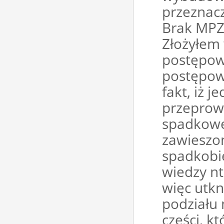
przeznac
Brak MPZ
Złożyłem 
postępowa
postępow
fakt, iż j
przeprow
spadkowe
zawieszon
spadkobie
wiedzy n
więc utk
podziału 
części, k