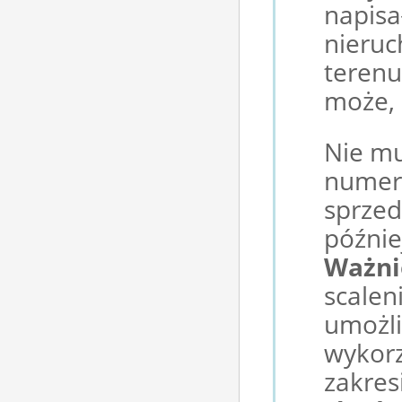
napisa
nieruc
terenu
może, 
Nie mu
numer
sprzed
późnie
Ważnie
scalen
umożli
wykorz
zakres