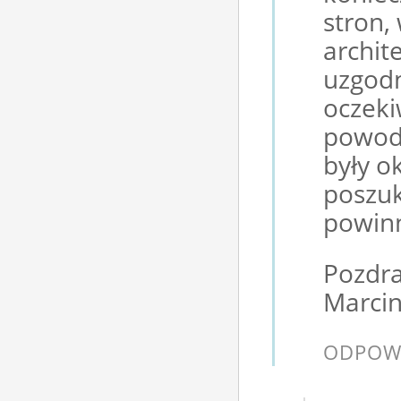
stron,
archit
uzgodn
oczeki
powod
były o
poszuk
powinn
Pozdr
Marcin
ODPOW