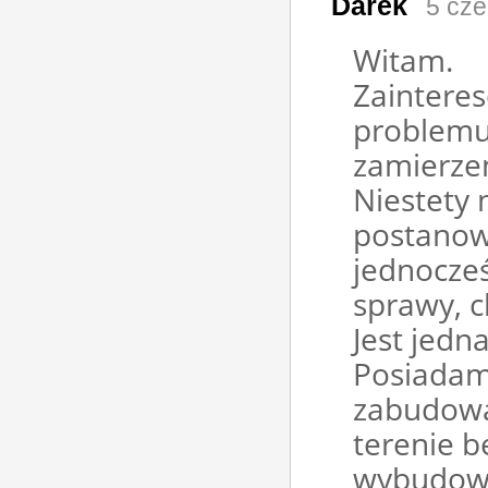
Darek
5 cze
Witam.
Zainteres
problemu,
zamierzen
Niestety 
postanowi
jednocze
sprawy, c
Jest jedn
Posiadam
zabudow
terenie 
wybudowa