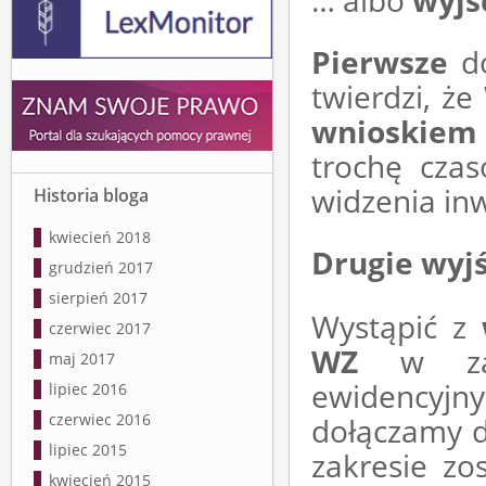
… albo
wyjś
Pierwsze
do
twierdzi, ż
wnioskiem
trochę cza
widzenia in
Historia bloga
kwiecień 2018
Drugie wyjś
grudzień 2017
sierpień 2017
Wystąpić z
czerwiec 2017
WZ
w zakr
maj 2017
ewidencyj
lipiec 2016
czerwiec 2016
dołączamy d
lipiec 2015
zakresie zo
kwiecień 2015