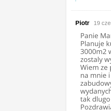
Piotr
19 cze
Panie Mar
Planuje k
3000m2 w
zostaly w
Wiem ze 
na mnie i
zabudowy
wydanych 
tak dlugo
Pozdraw