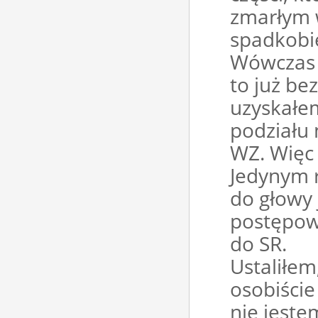
zmarłym 
spadkobi
Wówczas w
to już be
uzyskałem
podziału
WZ. Więc 
Jedynym 
do głowy
postępow
do SR.
Ustaliłem
osobiście
nie jeste