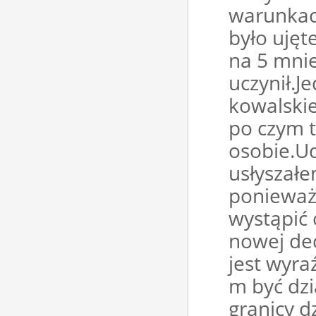
warunkac
było ujęte
na 5 mnie
uczynił.J
kowalski
po czym t
osobie.U
usłyszał
ponieważ 
wystąpić
nowej de
jest wyra
m być dz
granicy d