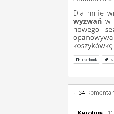
Dla mnie wr
wyzwań
w k
nowego se
opanowywa
koszykówkę 
Facebook
X
komentarz
{
34
Karolina
31