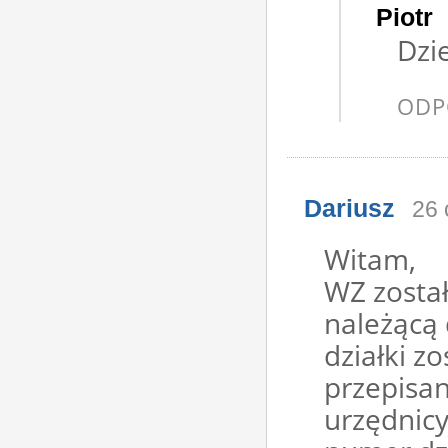
Piotr
Dzi
ODP
Dariusz
26 
Witam,
WZ został
należącą 
działki z
przepisa
urzędnicy